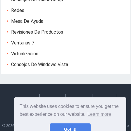
Redes
Mesa De Ayuda
Revisiones De Productos
Ventanas 7
Virtualización
Consejos De Windows Vista
Deutsch
Espanol
Francais
Italiano
This website uses cookies to ensure you get the
Svenska
best experience on our website.
Learn more
©
2026
Lesptitesaffairesdemayl
- Consejos e información útil sobre diseño
Got it!