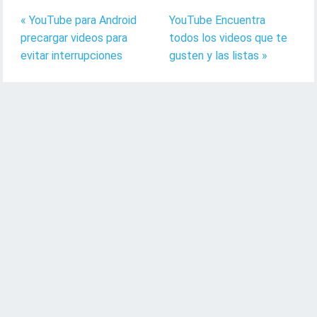
« YouTube para Android
YouTube Encuentra
precargar videos para
todos los videos que te
evitar interrupciones
gusten y las listas »