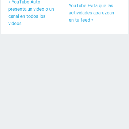
« YouTube Auto
YouTube Evita que las
presenta un video o un
actividades aparezcan
canal en todos los
en tu feed »
videos