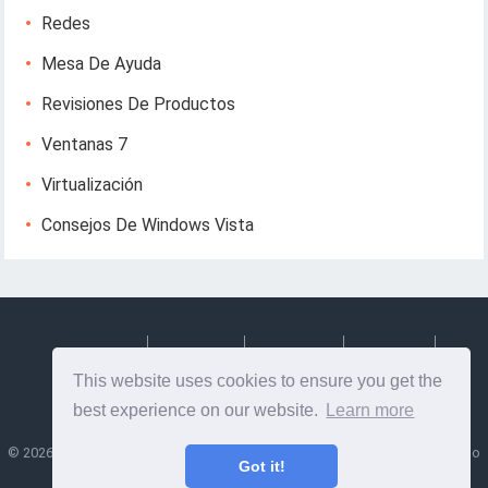
Redes
Mesa De Ayuda
Revisiones De Productos
Ventanas 7
Virtualización
Consejos De Windows Vista
Deutsch
Espanol
Francais
Italiano
This website uses cookies to ensure you get the
Svenska
best experience on our website.
Learn more
©
2026
Lesptitesaffairesdemayl
- Consejos e información útil sobre diseño
Got it!
web y desarrollo web!