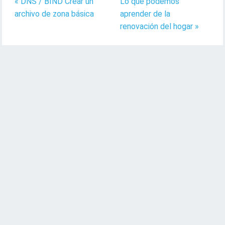
« DNS / BIND Crear un
Lo que podemos
archivo de zona básica
aprender de la
renovación del hogar »