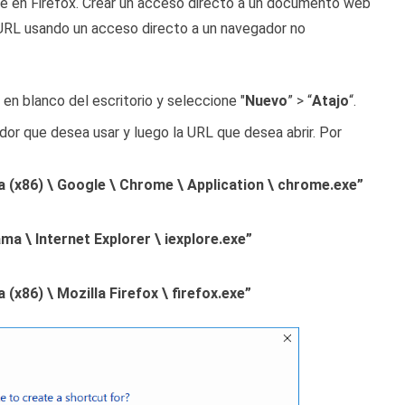
ne en Firefox. Crear un acceso directo a un documento web
 URL usando un acceso directo a un navegador no
en blanco del escritorio y seleccione "
Nuevo
” > “
Atajo
“.
gador que desea usar y luego la URL que desea abrir. Por
a (x86) \ Google \ Chrome \ Application \ chrome.exe”
ma \ Internet Explorer \ iexplore.exe”
(x86) \ Mozilla Firefox \ firefox.exe”