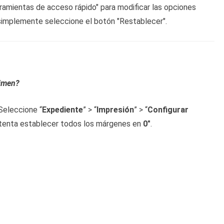
rramientas de acceso rápido" para modificar las opciones
, simplemente seleccione el botón "Restablecer".
rimen?
Seleccione “
Expediente
” > “
Impresión
” > “
Configurar
Intenta establecer todos los márgenes en
0"
.