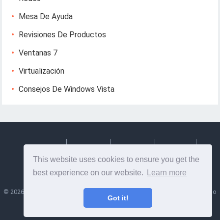
Mesa De Ayuda
Revisiones De Productos
Ventanas 7
Virtualización
Consejos De Windows Vista
Deutsch
Espanol
Francais
Italiano
This website uses cookies to ensure you get the
Svenska
best experience on our website.
Learn more
©
2026
Lesptitesaffairesdemayl
- Consejos e información útil sobre diseño
Got it!
web y desarrollo web!