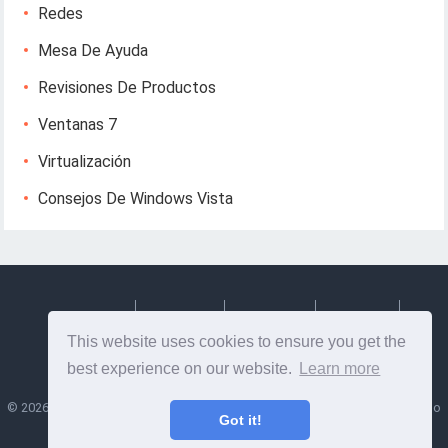
Redes
Mesa De Ayuda
Revisiones De Productos
Ventanas 7
Virtualización
Consejos De Windows Vista
Deutsch
Espanol
Francais
Italiano
This website uses cookies to ensure you get the
Svenska
best experience on our website.
Learn more
©
2026
Lesptitesaffairesdemayl
- Consejos e información útil sobre diseño
Got it!
web y desarrollo web!