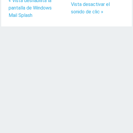
« Vista deshabilita la
Vista desactivar el
pantalla de Windows
sonido de clic »
Mail Splash