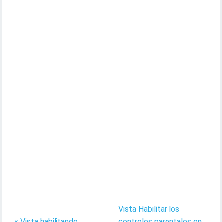
Vista Habilitar los
« Vista habilitando
controles parentales en