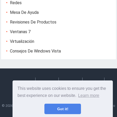
Redes
Mesa De Ayuda
Revisiones De Productos
Ventanas 7
Virtualización
Consejos De Windows Vista
Deutsch
Espanol
Francais
Italiano
This website uses cookies to ensure you get the
Svenska
best experience on our website.
Learn more
©
2026
Lesptitesaffairesdemayl
- Consejos e información útil sobre diseño
Got it!
web y desarrollo web!