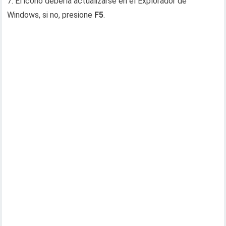
7. El icono debería actualizarse en el Explorador de
Windows, si no, presione
F5
.