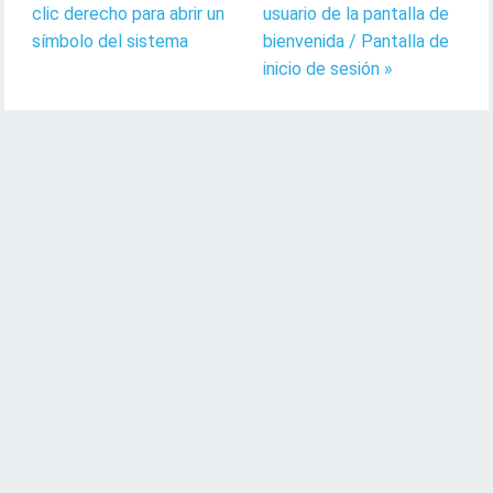
clic derecho para abrir un
usuario de la pantalla de
símbolo del sistema
bienvenida / Pantalla de
inicio de sesión »