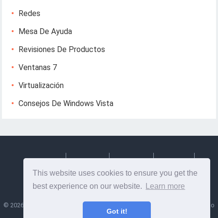
Redes
Mesa De Ayuda
Revisiones De Productos
Ventanas 7
Virtualización
Consejos De Windows Vista
Deutsch
Espanol
Francais
Italiano
This website uses cookies to ensure you get the
Svenska
best experience on our website.
Learn more
©
2026
Lesptitesaffairesdemayl
- Consejos e información útil sobre diseño
Got it!
web y desarrollo web!