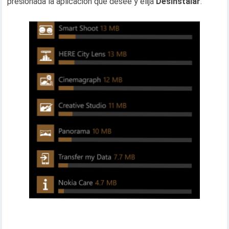
presionada la aplicación que desee y elija
Desinstalar
.