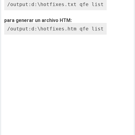
/output:d:\hotfixes.txt qfe list
para generar un archivo HTM:
/output:d:\hotfixes.htm qfe list