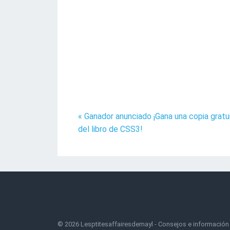
« Ganador anunciado ¡Gana una copia gratu
del libro de CSS3!
©
2026
Lesptitesaffairesdemayl
- Consejos e información 