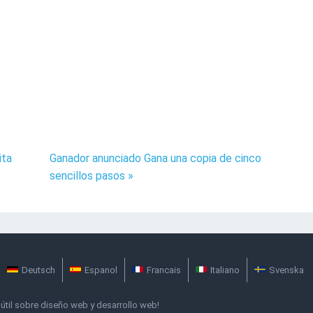
ita
Ganador anunciado Gana una copia de cinco
sencillos pasos »
Deutsch
Espanol
Francais
Italiano
Svenska
útil sobre diseño web y desarrollo web!