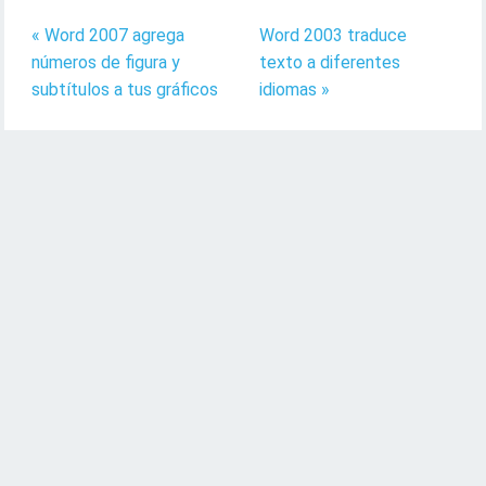
« Word 2007 agrega
Word 2003 traduce
números de figura y
texto a diferentes
subtítulos a tus gráficos
idiomas »