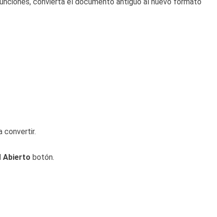
 funciones, convierta el documento antiguo al nuevo formato
 convertir.
l
Abierto
botón.