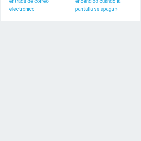
entrada de correo
encendido cuando la
electrónico
pantalla se apaga »