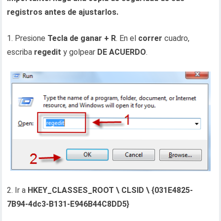
registros antes de ajustarlos.
1. Presione
Tecla de ganar + R
. En el
correr
cuadro,
escriba
regedit
y golpear
DE ACUERDO
.
2. Ir a
HKEY_CLASSES_ROOT \ CLSID \ {031E4825-
7B94-4dc3-B131-E946B44C8DD5}