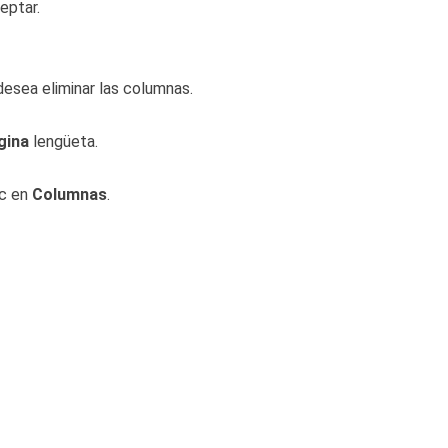
eptar.
esea eliminar las columnas.
gina
lengüeta.
ic en
Columnas
.