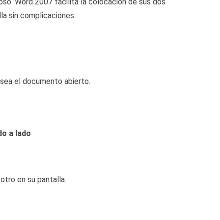
oso. Word 2007 facilita la colocación de sus dos
la sin complicaciones.
e sea el documento abierto.
do a lado
tro en su pantalla.