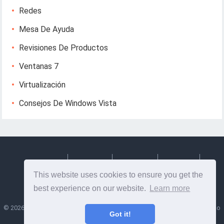
Redes
Mesa De Ayuda
Revisiones De Productos
Ventanas 7
Virtualización
Consejos De Windows Vista
Deutsch
Espanol
Francais
Italiano
This website uses cookies to ensure you get the
Svenska
best experience on our website.
Learn more
©
2026
Lesptitesaffairesdemayl
- Consejos e información útil sobre diseño
Got it!
web y desarrollo web!